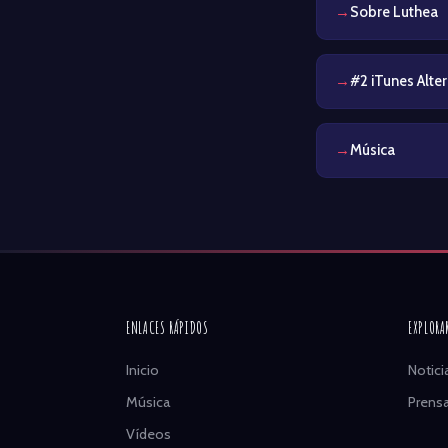
Sobre Luthea
#2 iTunes Alter
Música
ENLACES RÁPIDOS
EXPLORA
Inicio
Notici
Música
Prens
Vídeos