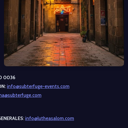
00 0036
ÓN:
info@subterfuge-events.com
a@subterfuge.com
GENERALES
:
info@lutheasalom.com