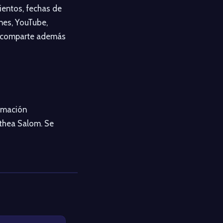
ientos, fechas de
nes, YouTube,
es comparte además
ormación
uthea Salom. Se