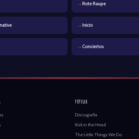
Rote Raupe
native
Inicio
Conciertos
R
POPULAR
as
Discografía
a
Kick in the Head
The Little Things We Do